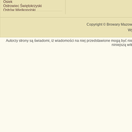
Osiek
Ostrowiec Świętokrzyski
Ostrów Wielkopolski
Piotrków Trybunalski
Połczyn Zdrój
Poznań Hugger
Copyright © Browary Mazows
Poznań Kobylepole
Wy
Przemyśl
Racibórz
Radków
Autorzy strony są świadomi, iż wiadomości na niej przedstawione mogą być nie
Radom
niniejszą wi
Rybnik
Sarnaki
Siemianowice
Skierniewice
Słupsk
Sobótka
Sosnowiec
Starogard Gdański
Strzyżów
Suwałki
Szczecin
Szczecinek
Szczyrzyc
Szczytno
Świebodzice
Tarnobrzeg
Tychy Książęcy
Tychy Obywatelski
Wałbrzych
Warszawa
Witnica