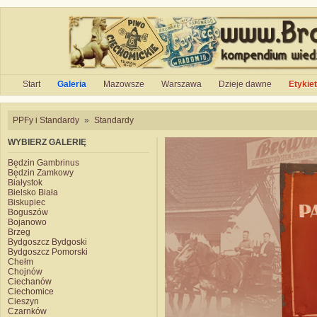
Start
Galeria
Mazowsze
Warszawa
Dzieje dawne
Etykie
PPFy i Standardy
»
Standardy
WYBIERZ GALERIĘ
Będzin Gambrinus
Będzin Zamkowy
Białystok
Bielsko Biała
Biskupiec
Boguszów
Bojanowo
Brzeg
Bydgoszcz Bydgoski
Bydgoszcz Pomorski
Chełm
Chojnów
Ciechanów
Ciechomice
Cieszyn
Czarnków