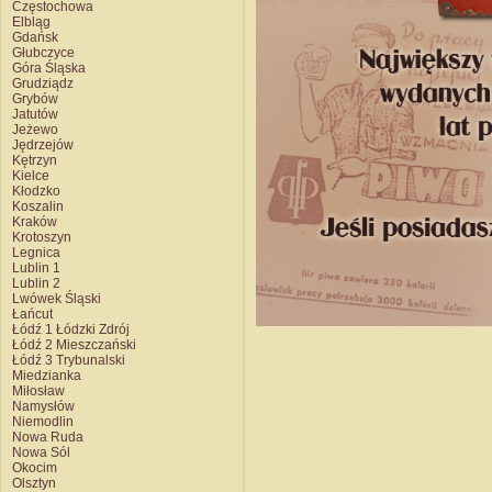
Częstochowa
Elbląg
Gdańsk
Głubczyce
Góra Śląska
Grudziądz
Grybów
Jatutów
Jeżewo
Jędrzejów
Kętrzyn
Kielce
Kłodzko
Koszalin
Kraków
Krotoszyn
Legnica
Lublin 1
Lublin 2
Lwówek Śląski
Łańcut
Łódź 1 Łódzki Zdrój
Łódź 2 Mieszczański
Łódź 3 Trybunalski
Miedzianka
Miłosław
Namysłów
Niemodlin
Nowa Ruda
Nowa Sól
Okocim
Olsztyn