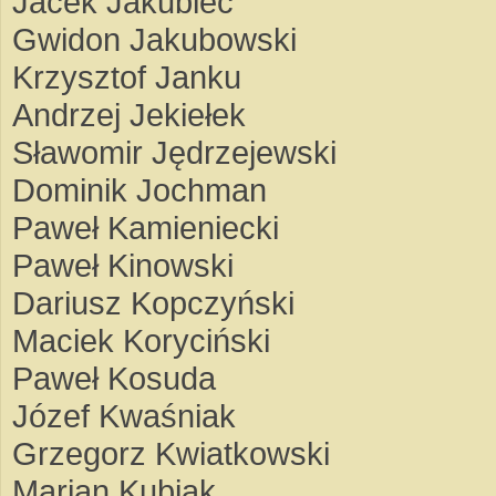
Jacek Jakubiec
Gwidon Jakubowski
Krzysztof Janku
Andrzej Jekiełek
Sławomir Jędrzejewski
Dominik Jochman
Paweł Kamieniecki
Paweł Kinowski
Dariusz Kopczyński
Maciek Koryciński
Paweł Kosuda
Józef Kwaśniak
Grzegorz Kwiatkowski
Marian Kubiak