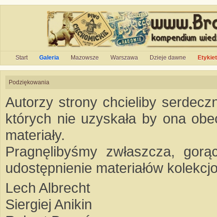
Start
Galeria
Mazowsze
Warszawa
Dzieje dawne
Etykie
Podziękowania
Autorzy strony chcieliby serdec
których nie uzyskała by ona obec
materiały.
Pragnęlibyśmy zwłaszcza, gor
udostępnienie materiałów kolekcjo
Lech Albrecht
Siergiej Anikin