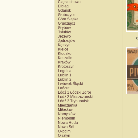
Częstochowa
Elbląg
Gdańsk
Głubczyce
Góra Śląska
Grudziądz
Grybów
Jatutów
Jeżewo
Jędrzejów
Kętrzyn
Kielce
Kłodzko
Koszalin
Kraków
Krotoszyn
Legnica
Lublin 1
Lublin 2
Lwówek Śląski
Łańcut
Łódź 1 Łódzki Zdrój
Łódź 2 Mieszczański
Łódź 3 Trybunalski
Miedzianka
Miłosław
Namysłów
Niemodlin
Nowa Ruda
Nowa Sól
Okocim
Olsztyn