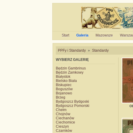
Start
Galeria
Mazowsze
Warsza
PPFy i Standardy
»
Standardy
WYBIERZ GALERIĘ
Będzin Gambrinus
Będzin Zamkowy
Białystok
Bielsko Biała
Biskupiec
Boguszów
Bojanowo
Brzeg
Bydgoszcz Bydgoski
Bydgoszcz Pomorski
O
Chełm
Chojnów
Ciechanów
Ciechomice
Cieszyn
Czarnków