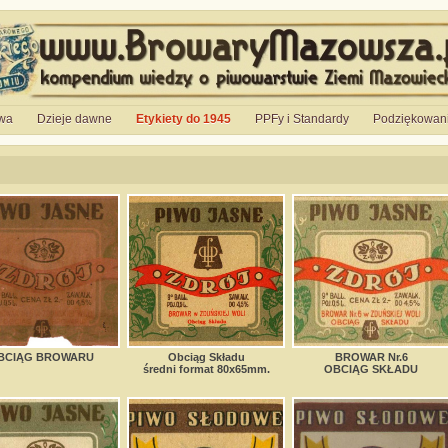
wa
Dzieje dawne
Etykiety do 1945
PPFy i Standardy
Podziękowan
BCIĄG BROWARU
Obciąg Składu
BROWAR Nr.6
średni format 80x65mm.
OBCIĄG SKŁADU