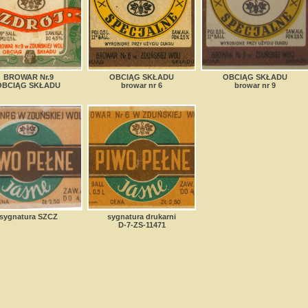
BROWAR Nr.9
OBCIĄG SKŁADU
OBCIĄG SKŁADU
OBCIĄG SKŁADU
browar nr 6
browar nr 9
sygnatura SZCZ
sygnatura drukarni
D-7-ZS-11471