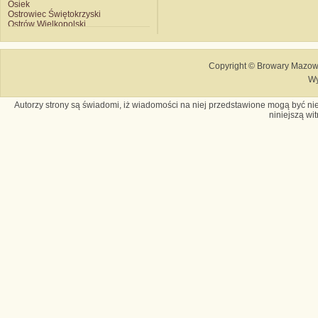
Osiek
Ostrowiec Świętokrzyski
Ostrów Wielkopolski
Piotrków Trybunalski
Połczyn Zdrój
Poznań Hugger
Poznań Kobylepole
Copyright © Browary Mazows
Przemyśl
Wy
Racibórz
Radków
Radom
Autorzy strony są świadomi, iż wiadomości na niej przedstawione mogą być nie
Rybnik
niniejszą wi
Sarnaki
Siemianowice
Skierniewice
Słupsk
Sobótka
Sosnowiec
Starogard Gdański
Strzyżów
Suwałki
Szczecin
Szczecinek
Szczyrzyc
Szczytno
Świebodzice
Tarnobrzeg
Tychy Książęcy
Tychy Obywatelski
Wałbrzych
Warszawa
Witnica