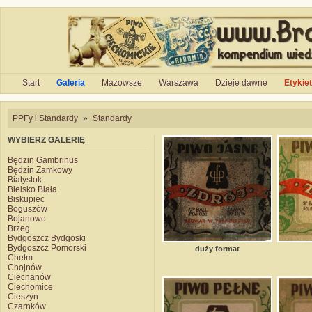
Start
Galeria
Mazowsze
Warszawa
Dzieje dawne
Etykie
PPFy i Standardy
»
Standardy
WYBIERZ GALERIĘ
Będzin Gambrinus
Będzin Zamkowy
Białystok
Bielsko Biała
Biskupiec
Boguszów
Bojanowo
Brzeg
Bydgoszcz Bydgoski
Bydgoszcz Pomorski
duży format
Chełm
Chojnów
Ciechanów
Ciechomice
Cieszyn
Czarnków