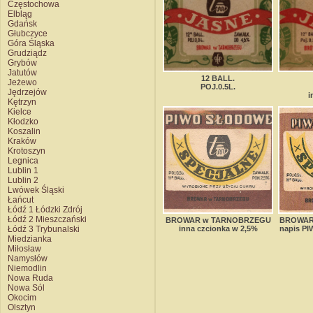
Częstochowa
Elbląg
Gdańsk
Głubczyce
Góra Śląska
Grudziądz
Grybów
Jatutów
12 BALL.
Jeżewo
POJ.0.5L.
Jędrzejów
i
Kętrzyn
Kielce
Kłodzko
Koszalin
Kraków
Krotoszyn
Legnica
Lublin 1
Lublin 2
Lwówek Śląski
Łańcut
Łódź 1 Łódzki Zdrój
Łódź 2 Mieszczański
BROWAR w TARNOBRZEGU
BROWAR
Łódź 3 Trybunalski
inna czcionka w 2,5%
napis P
Miedzianka
Miłosław
Namysłów
Niemodlin
Nowa Ruda
Nowa Sól
Okocim
Olsztyn