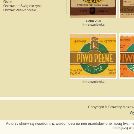
Osiek
Ostrowiec Świętokrzyski
Ostrów Wielkopolski
Piotrków Trybunalski
Połczyn Zdrój
Cena 2.20
Poznań Hugger
inna czcionka
Poznań Kobylepole
Przemyśl
Racibórz
Radków
Radom
Rybnik
Sarnaki
Siemianowice
Skierniewice
Słupsk
Sobótka
Sosnowiec
Starogard Gdański
Strzyżów
inna czcionka
Suwałki
Szczecin
Szczecinek
Szczyrzyc
Szczytno
Świebodzice
Copyright © Browary Mazows
Tarnobrzeg
Wy
Tychy Książęcy
Tychy Obywatelski
Wałbrzych
Autorzy strony są świadomi, iż wiadomości na niej przedstawione mogą być nie
Warszawa
niniejszą wi
Witnica