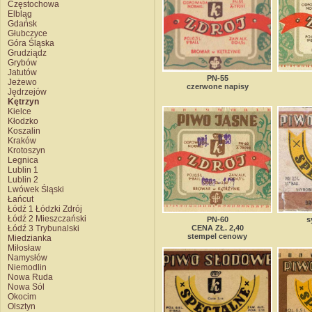
Częstochowa
Elbląg
Gdańsk
Głubczyce
Góra Śląska
Grudziądz
Grybów
Jatutów
PN-55
Jeżewo
czerwone napisy
Jędrzejów
Kętrzyn
Kielce
Kłodzko
Koszalin
Kraków
Krotoszyn
Legnica
Lublin 1
Lublin 2
Lwówek Śląski
Łańcut
Łódź 1 Łódzki Zdrój
Łódź 2 Mieszczański
PN-60
s
Łódź 3 Trybunalski
CENA ZŁ. 2,40
stempel cenowy
Miedzianka
Miłosław
Namysłów
Niemodlin
Nowa Ruda
Nowa Sól
Okocim
Olsztyn