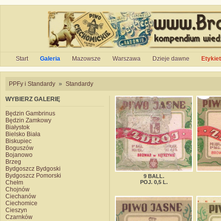
Start
Galeria
Mazowsze
Warszawa
Dzieje dawne
Etykie
PPFy i Standardy
»
Standardy
WYBIERZ GALERIĘ
Będzin Gambrinus
Będzin Zamkowy
Białystok
Bielsko Biała
Biskupiec
Boguszów
Bojanowo
Brzeg
Bydgoszcz Bydgoski
Bydgoszcz Pomorski
9 BALL.
Chełm
POJ. 0,5 L.
Chojnów
Ciechanów
Ciechomice
Cieszyn
Czarnków