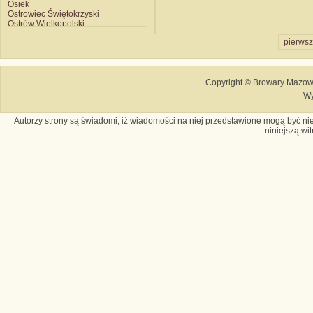
Osiek
Ostrowiec Świętokrzyski
Ostrów Wielkopolski
Piotrków Trybunalski
pierws
Połczyn Zdrój
Poznań Hugger
Poznań Kobylepole
Przemyśl
Racibórz
Copyright © Browary Mazows
Radków
Wy
Radom
Rybnik
Autorzy strony są świadomi, iż wiadomości na niej przedstawione mogą być nie
Sarnaki
niniejszą wi
Siemianowice
Skierniewice
Słupsk
Sobótka
Sosnowiec
Starogard Gdański
Strzyżów
Suwałki
Szczecin
Szczecinek
Szczyrzyc
Szczytno
Świebodzice
Tarnobrzeg
Tychy Książęcy
Tychy Obywatelski
Wałbrzych
Warszawa
Witnica