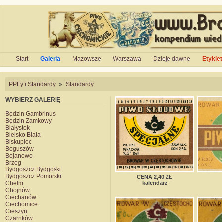
Start
Galeria
Mazowsze
Warszawa
Dzieje dawne
Etykie
PPFy i Standardy
»
Standardy
WYBIERZ GALERIĘ
Będzin Gambrinus
Będzin Zamkowy
Białystok
Bielsko Biała
Biskupiec
Boguszów
Bojanowo
Brzeg
Bydgoszcz Bydgoski
Bydgoszcz Pomorski
CENA 2,40 ZŁ
Chełm
kalendarz
Chojnów
Ciechanów
Ciechomice
Cieszyn
Czarnków