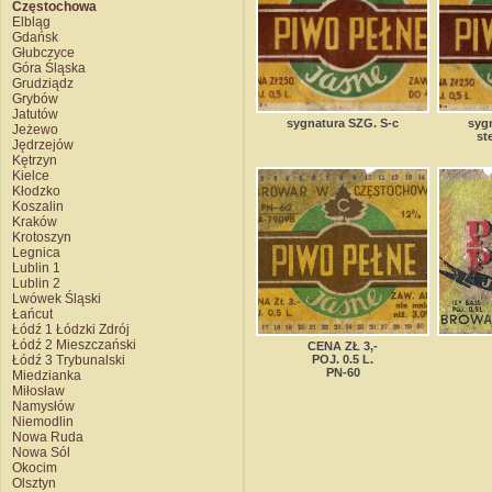
Częstochowa
Elbląg
Gdańsk
Głubczyce
Góra Śląska
Grudziądz
Grybów
Jatutów
sygnatura SZG. S-c
syg
Jeżewo
st
Jędrzejów
Kętrzyn
Kielce
Kłodzko
Koszalin
Kraków
Krotoszyn
Legnica
Lublin 1
Lublin 2
Lwówek Śląski
Łańcut
Łódź 1 Łódzki Zdrój
Łódź 2 Mieszczański
CENA ZŁ 3,-
Łódź 3 Trybunalski
POJ. 0.5 L.
PN-60
Miedzianka
Miłosław
Namysłów
Niemodlin
Nowa Ruda
Nowa Sól
Okocim
Olsztyn