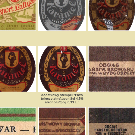
dodatkowy stempel "Piwo
(nieczytelne)//poniżej 4,5%
alkoholu//poj. 0,33 L."