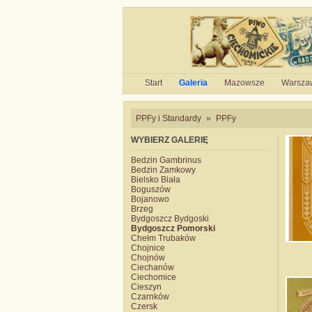
Start
Galeria
Mazowsze
Warsza
PPFy i Standardy
»
PPFy
WYBIERZ GALERIĘ
Bedzin Gambrinus
Bedzin Zamkowy
Bielsko Biała
Boguszów
Bojanowo
Brzeg
Bydgoszcz Bydgoski
Bydgoszcz Pomorski
Chełm Trubaków
Chojnice
Chojnów
Ciechanów
Ciechomice
Cieszyn
Czarnków
Czersk