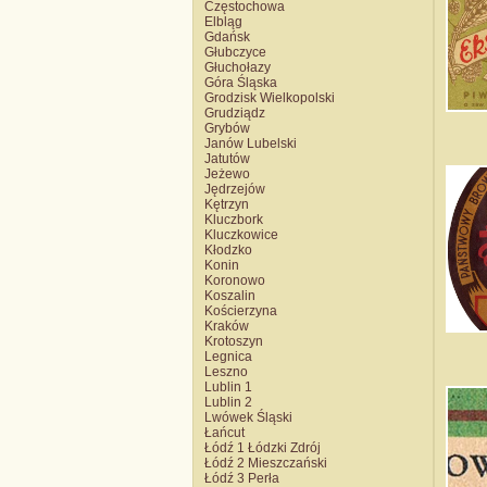
Częstochowa
Elbląg
Gdańsk
Głubczyce
Głuchołazy
Góra Śląska
Grodzisk Wielkopolski
Grudziądz
Grybów
Janów Lubelski
Jatutów
Jeżewo
Jędrzejów
Kętrzyn
Kluczbork
Kluczkowice
Kłodzko
Konin
Koronowo
Koszalin
Kościerzyna
Kraków
Krotoszyn
Legnica
Leszno
Lublin 1
Lublin 2
Lwówek Śląski
Łańcut
Łódź 1 Łódzki Zdrój
Łódź 2 Mieszczański
Łódź 3 Perła