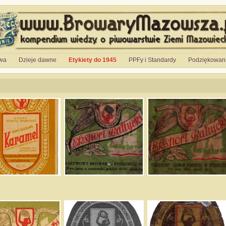
wa
Dzieje dawne
Etykiety do 1945
PPFy i Standardy
Podziękowan